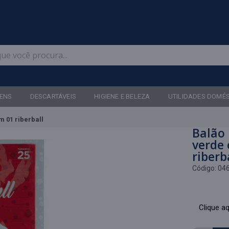
Televendas: (47) 3467-5540
ENS
DESCARTÁVEIS
HIGIENE E BELEZA
UTILIDADES DOMÉ
m 01 riberball
Balão 
verde
riberb
Código:
04
Clique aq