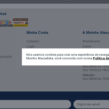
nça
Minha Conta
A Moinho Ataca
Cadastro
Atendimento
Login
Sobre
Meus Dados
Horário de Ate
Nós usamos cookies para criar uma experiência de navega
Devolução
Meus Pedidos
Moinho Atacadista, você concorda com nossa
Política d
Segunda a Sexta-
das 08h00 às 12h0
das 13h30 às 18h3
Sábado:
das 08h00 às 12h0