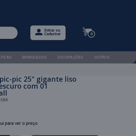
Entrar ou
0
Cadastrar
STICAS
BRINQUEDOS
DECORAÇÕES
OUTROS
pic-pic 25" gigante liso
 escuro com 01
all
6584
ui para ver o preço