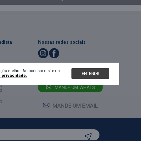
dista
Nossas redes sociais
LIGUE (47) 3467-5540
ndimento
ção melhor. Ao acessar o site da
ENTENDI!
e privacidade.
feira:
0
MANDE UM WHATS
0
0
MANDE UM EMAIL