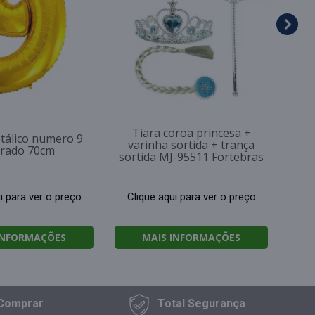
Cl
Tiara coroa princesa +
tálico numero 9
varinha sortida + trança
rado 70cm
sortida MJ-95511 Fortebras
i para ver o preço
Clique aqui para ver o preço
INFORMAÇÕES
MAIS INFORMAÇÕES
Comprar
Total
Segurança