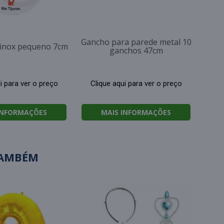
Gancho para parede metal 10
a inox pequeno 7cm
ganchos 47cm
i para ver o preço
Clique aqui para ver o preço
INFORMAÇÕES
MAIS INFORMAÇÕES
TAMBÉM
B