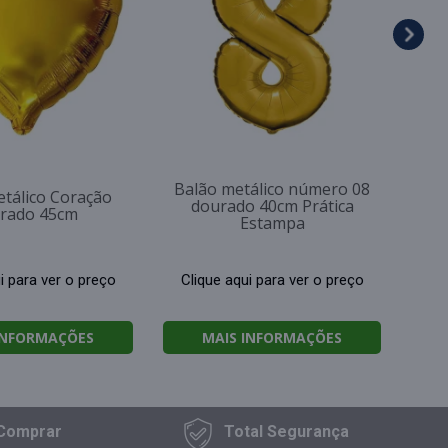
Cl
Balão metálico número 08
tálico Coração
dourado 40cm Prática
rado 45cm
Estampa
i para ver o preço
Clique aqui para ver o preço
INFORMAÇÕES
MAIS INFORMAÇÕES
Comprar
Total
Segurança