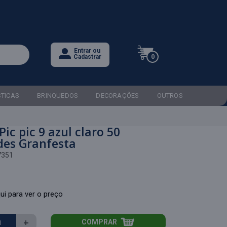
Entrar ou
0
Cadastrar
STICAS
BRINQUEDOS
DECORAÇÕES
OUTROS
Pic pic 9 azul claro 50
des Granfesta
7351
ui para ver o preço
+
COMPRAR