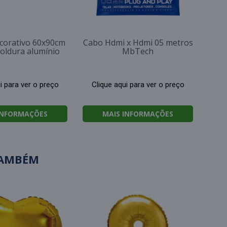
corativo 60x90cm
Cabo Hdmi x Hdmi 05 metros
moldura alumínio
MbTech
i para ver o preço
Clique aqui para ver o preço
INFORMAÇÕES
MAIS INFORMAÇÕES
TAMBÉM
Po
mol
c