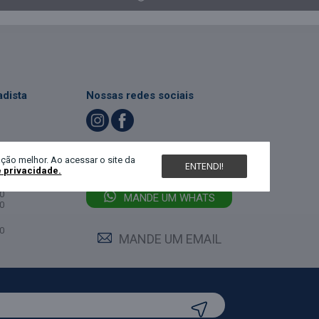
dista
Nossas redes sociais
LIGUE (47) 3467-5540
ndimento
ção melhor. Ao acessar o site da
ENTENDI!
e privacidade.
feira:
0
MANDE UM WHATS
0
0
MANDE UM EMAIL