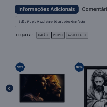
Informações Adicionais
Comentári
Balão Pic pic 9 azul claro 50 unidades Granfesta
ETIQUETAS:
BALÃO
PICPIC
AZUL CLARO
,
,
Novo
Novo