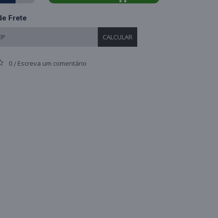
de Frete
CALCULAR
0
Escreva um comentário
/