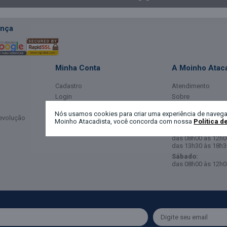
nça
Minha Conta
A Moinho Ataca
Cadastro
Atendimento
Login
Sobre
Meus Dados
Horário de Ate
Nós usamos cookies para criar uma experiência de navega
Devolução
Meus Pedidos
Moinho Atacadista, você concorda com nossa
Política d
Segunda a Sexta-
das 08h00 às 12h0
das 13h30 às 18h3
Sábado:
das 08h00 às 12h0