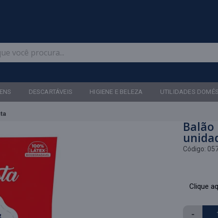
Televendas: (47) 3467-5540
ENS
DESCARTÁVEIS
HIGIENE E BELEZA
UTILIDADES DOMÉ
sta
Balão 
unida
Código:
05
Clique aq
-