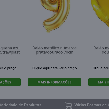
equena azul
Balão metálico números
Balão me
 Strawplast
prata/dourado 70cm
dou
ver o preço
Clique aqui para ver o preço
Clique aqu
MAÇÕES
MAIS INFORMAÇÕES
MAIS 
Variedade
de Produtos
Várias Formas
de 