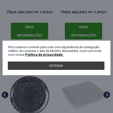
Clique aqui para ver o preço
Clique aqui para ver o preço
MAIS
MAIS
INFORMAÇÕES
INFORMAÇÕES
Nós usamos cookies para criar uma experiência de navegação
melhor. Ao acessar o site da Moinho Atacadista, você concorda
com nossa
Política de privacidade.
QUEM COMPROU ESTE PRODUTO, C
ENTENDI!