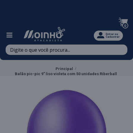
Televendas: (47) 3467-5540
0
Entrar ou
Cadastrar
Principal
Balão pic-pic 9" liso violeta com 50 unidades Riberball