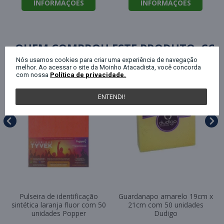
INFORMAÇÕES
INFORMAÇÕES
QUEM COMPROU ESTE PRODUTO, C
Nós usamos cookies para criar uma experiência de navegação
melhor. Ao acessar o site da Moinho Atacadista, você concorda
com nossa
Política de privacidade.
ENTENDI!
Pulseira de identificação
Guardanapo amarelo 19cm x
sintética laranja fluor com 50
21cm com 50 unidades
unidades Popper
Dudigo