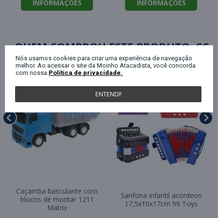
INFORMAÇÕES
INFORMAÇÕES
QUEM COMPROU ESTE PRODUTO, C
Nós usamos cookies para criar uma experiência de navegação
melhor. Ao acessar o site da Moinho Atacadista, você concorda
com nossa
Política de privacidade.
ENTENDI!
Caçamba basculante com
Sanfona infantil acordeon
blocos de montar 1211
17,5x10x17cm 99 Toys
Matrix