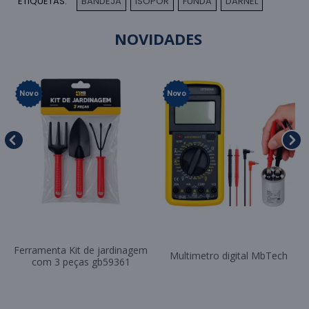
ETIQUETAS:
BANDEJA
ISOPOR
FUNDA
DARNEL
,
,
,
NOVIDADES
Novo
Novo
Ferramenta Kit de jardinagem
Multimetro digital MbTech
com 3 peças gb59361