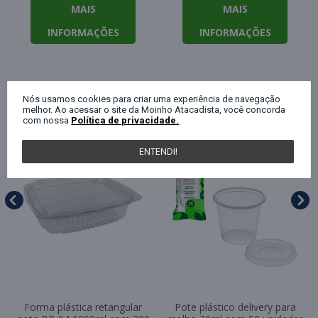
MAIS
MAIS
INFORMAÇÕES
INFORMAÇÕES
QUEM COMPROU ESTE PRODUTO, C
Nós usamos cookies para criar uma experiência de navegação
melhor. Ao acessar o site da Moinho Atacadista, você concorda
com nossa
Política de privacidade.
ENTENDI!
Forma plástica retangular
Pote plástico delivery para