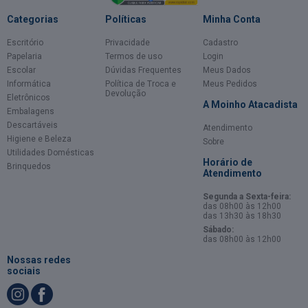
Categorias
Políticas
Minha Conta
Escritório
Privacidade
Cadastro
Papelaria
Termos de uso
Login
Escolar
Dúvidas Frequentes
Meus Dados
Informática
Política de Troca e
Meus Pedidos
Devolução
Eletrônicos
A Moinho Atacadista
Embalagens
Descartáveis
Atendimento
Higiene e Beleza
Sobre
Utilidades Domésticas
Horário de
Brinquedos
Atendimento
Segunda a Sexta-feira:
das 08h00 às 12h00
das 13h30 às 18h30
Sábado:
das 08h00 às 12h00
Nossas redes
sociais