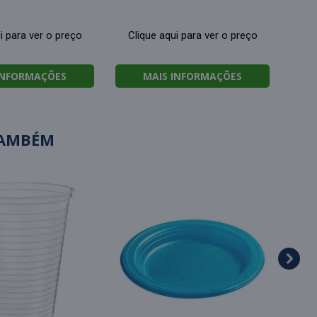
i para ver o preço
Clique aqui para ver o preço
INFORMAÇÕES
MAIS INFORMAÇÕES
TAMBÉM
Form
cora
Cl