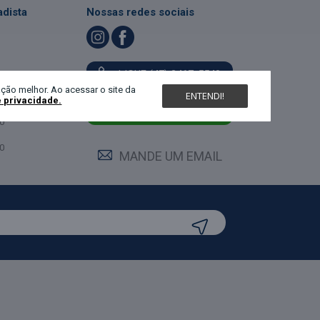
dista
Nossas redes sociais
LIGUE (47) 3467-5540
ndimento
ção melhor. Ao acessar o site da
ENTENDI!
e privacidade.
feira:
0
MANDE UM WHATS
0
0
MANDE UM EMAIL