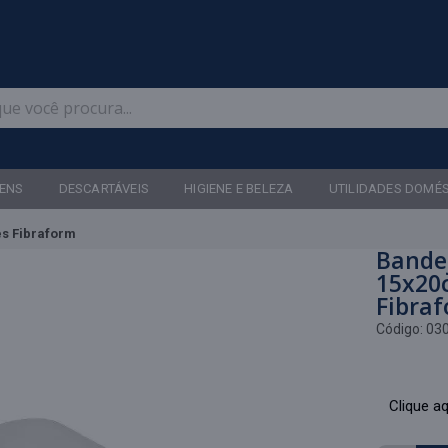
Televendas: (47) 3467-5540
ENS
DESCARTÁVEIS
HIGIENE E BELEZA
UTILIDADES DOMÉ
es Fibraform
Bandej
15x20
Fibra
Código:
03
Clique aq