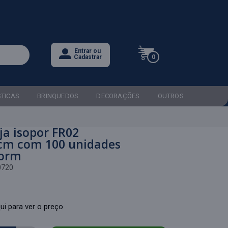
Entrar ou
0
Cadastrar
STICAS
BRINQUEDOS
DECORAÇÕES
OUTROS
a isopor FR02
cm com 100 unidades
form
0720
ui para ver o preço