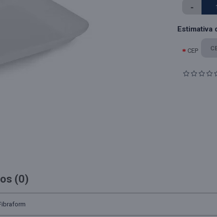
-
Estimativa 
CEP
os (0)
Fibraform