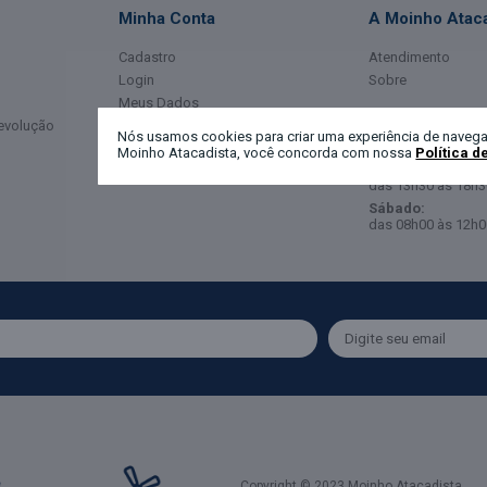
Minha Conta
A Moinho Ataca
Cadastro
Atendimento
Login
Sobre
Meus Dados
Horário de Ate
Devolução
Meus Pedidos
Nós usamos cookies para criar uma experiência de navega
Moinho Atacadista, você concorda com nossa
Política d
Segunda a Sexta-
das 08h00 às 12h0
das 13h30 às 18h3
Sábado:
das 08h00 às 12h0
Copyright © 2023 Moinho Atacadista.