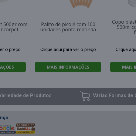
Copo plás
ft 500gr com
Palito de picolé com 100
500ml c
Incorpel
unidades ponta redonda
ver o preço
Clique aqui para ver o preço
Clique aqu
MAÇÕES
MAIS INFORMAÇÕES
MAIS 
Variedade
de Produtos
Várias Formas
de 
nça