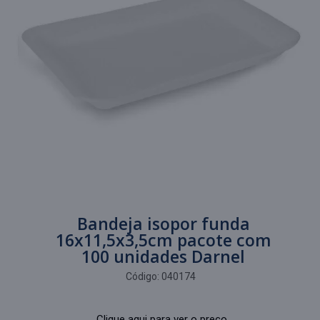
Bandeja isopor funda
16x11,5x3,5cm pacote com
100 unidades Darnel
Código:
040174
Clique aqui para ver o preço