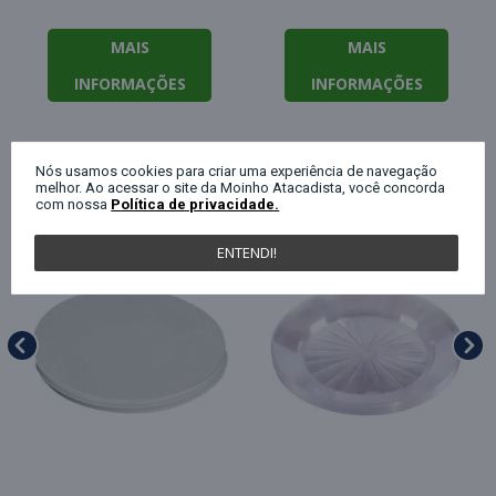
MAIS
MAIS
INFORMAÇÕES
INFORMAÇÕES
Nós usamos cookies para criar uma experiência de navegação
QUEM COMPROU ESTE PRODUTO, C
melhor. Ao acessar o site da Moinho Atacadista, você concorda
com nossa
Política de privacidade.
ENTENDI!