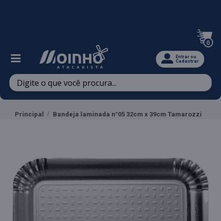
Televendas: (47) 3467-5540
0
Entrar ou
Cadastrar
Principal
Bandeja laminada n°05 32cm x 39cm Tamarozzi