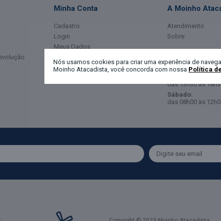
Minha Conta
A Moinho Ataca
Cadastro
Atendimento
Login
Sobre
Meus Dados
Horário de Ate
Devolução
Meus Pedidos
Nós usamos cookies para criar uma experiência de navega
Moinho Atacadista, você concorda com nossa
Política d
Segunda a Sexta-
das 08h00 às 12h0
das 13h30 às 18h3
Sábado:
das 08h00 às 12h0
Copyright © 2023 Moinho Atacadista.