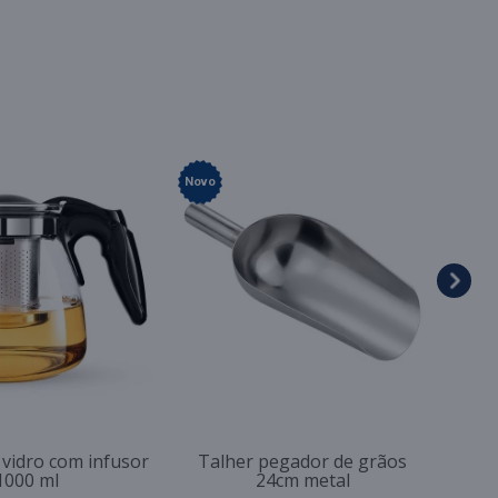
Novo
 vidro com infusor
Talher pegador de grãos
1000 ml
24cm metal