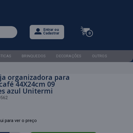
Entrar ou
0
Cadastrar
STICAS
BRINQUEDOS
DECORAÇÕES
OUTROS
ja organizadora para
 café 44X24cm 09
es azul Unitermi
9562
ui para ver o preço