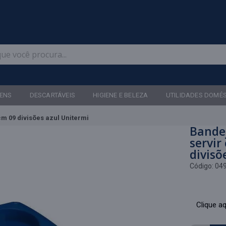
Televendas: (47) 3467-5540
ENS
DESCARTÁVEIS
HIGIENE E BELEZA
UTILIDADES DOMÉ
m 09 divisões azul Unitermi
Bande
servir
divisõ
Código:
04
Clique aq