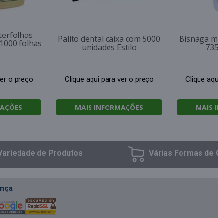
terfolhas
Palito dental caixa com 5000
Bisnaga m
1000 folhas
unidades Estilo
73
ver o preço
Clique aqui para ver o preço
Clique aqu
MAÇÕES
MAIS INFORMAÇÕES
MAIS 
Variedade
de Produtos
Várias Formas
de 
nça