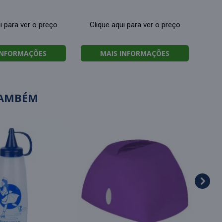
i para ver o preço
Clique aqui para ver o preço
INFORMAÇÕES
MAIS INFORMAÇÕES
TAMBÉM
Band
Cl