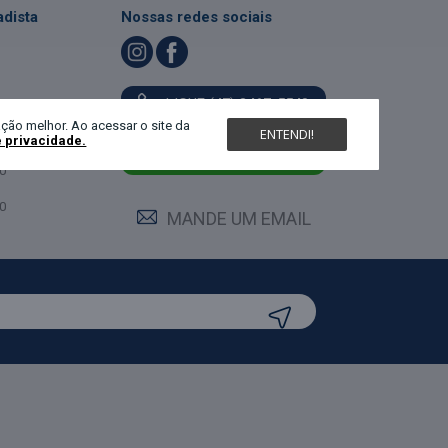
dista
Nossas redes sociais
LIGUE (47) 3467-5540
ndimento
ção melhor. Ao acessar o site da
ENTENDI!
e privacidade.
feira:
0
MANDE UM WHATS
0
0
MANDE UM EMAIL