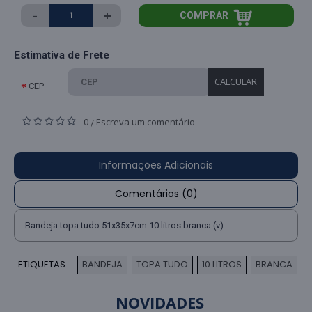
-
+
COMPRAR
Estimativa de Frete
CALCULAR
CEP
0
Escreva um comentário
/
Informações Adicionais
Comentários (0)
Bandeja topa tudo 51x35x7cm 10 litros branca (v)
ETIQUETAS:
BANDEJA
TOPA TUDO
10 LITROS
BRANCA
,
,
,
NOVIDADES