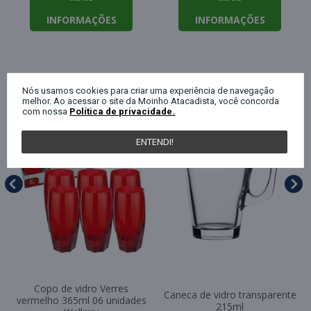
INFORMAÇÕES
INFORMAÇÕES
QUEM COMPROU ESTE PRODUTO, C
Nós usamos cookies para criar uma experiência de navegação
melhor. Ao acessar o site da Moinho Atacadista, você concorda
com nossa
Política de privacidade.
ENTENDI!
Copo de vidro Verres
Caneca de vidro transparente
vermelho 365ml 06 unidades
215ml