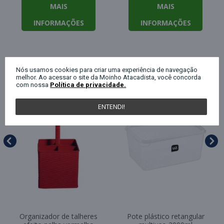
MAIS
MAIS
INFORMAÇÕES
INFORMAÇÕES
QUEM COMPROU ESTE PRODUTO, C
Nós usamos cookies para criar uma experiência de navegação
melhor. Ao acessar o site da Moinho Atacadista, você concorda
com nossa
Política de privacidade.
ENTENDI!
Organizador de talheres
Pote plástico retangular