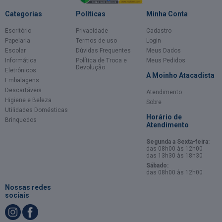
Categorias
Políticas
Minha Conta
Escritório
Privacidade
Cadastro
Papelaria
Termos de uso
Login
Escolar
Dúvidas Frequentes
Meus Dados
Informática
Política de Troca e
Meus Pedidos
Devolução
Eletrônicos
A Moinho Atacadista
Embalagens
Descartáveis
Atendimento
Higiene e Beleza
Sobre
Utilidades Domésticas
Horário de
Brinquedos
Atendimento
Segunda a Sexta-feira:
das 08h00 às 12h00
das 13h30 às 18h30
Sábado:
das 08h00 às 12h00
Nossas redes
sociais