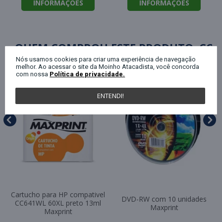
INFORMAÇÕES
INFORMAÇÕES
QUEM COMPROU ESTE PRODUTO, C
Nós usamos cookies para criar uma experiência de navegação
melhor. Ao acessar o site da Moinho Atacadista, você concorda
com nossa
Política de privacidade.
ENTENDI!
Cartucho para HP compativel
DVD-RW com 10 unidades
CC641WL 60XL preto 13ml
Maxprint
Maxprint