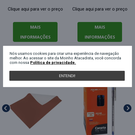
Clique aqui para ver o preço
Clique aqui para ver o preço
MAIS
MAIS
INFORMAÇÕES
INFORMAÇÕES
Nós usamos cookies para criar uma experiência de navegação
melhor. Ao acessar o site da Moinho Atacadista, você concorda
QUEM COMPROU ESTE PRODUTO, C
com nossa
Política de privacidade.
ENTENDI!