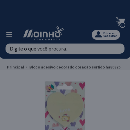
Televendas: (47) 3467-5540
0
Entrar ou
Cadastrar
Principal
Bloco adesivo decorado coração sortido ha80826