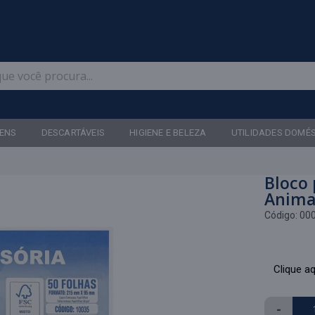
Televendas: (47) 3467-5540
ENS
DESCARTÁVEIS
HIGIENE E BELEZA
UTILIDADES DOMÉ
Bloco 
Anima
Código:
00
Clique aq
-