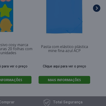
Cl
esivo cosy marca
Pasta com elástico plástica
uras 20 folhas com
mine fina azul ACP
 unidades
i para ver o preço
Clique aqui para ver o preço
INFORMAÇÕES
MAIS INFORMAÇÕES
Comprar
Total
Segurança