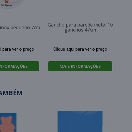
Gancho para parede metal 10
a inox pequeno 7cm
ganchos 47cm
i para ver o preço
Clique aqui para ver o preço
INFORMAÇÕES
MAIS INFORMAÇÕES
TAMBÉM
Cl