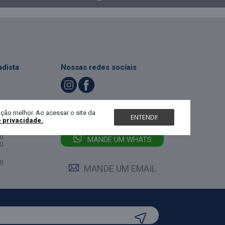
dista
Nossas redes sociais
LIGUE (47) 3467-5540
ndimento
ção melhor. Ao acessar o site da
ENTENDI!
e privacidade.
feira:
0
MANDE UM WHATS
0
0
MANDE UM EMAIL