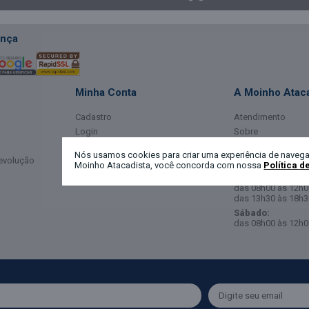
nça
Minha Conta
A Moinho Ataca
Cadastro
Atendimento
Login
Sobre
Meus Dados
Horário de Ate
Nós usamos cookies para criar uma experiência de navega
Devolução
Meus Pedidos
Moinho Atacadista, você concorda com nossa
Política d
Segunda a Sexta-
das 08h00 às 12h0
das 13h30 às 18h3
Sábado:
das 08h00 às 12h0