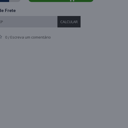
de Frete
CALCULAR
0
Escreva um comentário
/