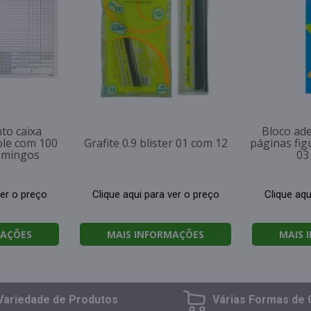
to caixa
Bloco ad
le com 100
Grafite 0.9 blister 01 com 12
páginas fig
omingos
03
ver o preço
Clique aqui para ver o preço
Clique aqu
MAÇÕES
MAIS INFORMAÇÕES
MAIS 
Variedade
de Produtos
Várias Formas
de 