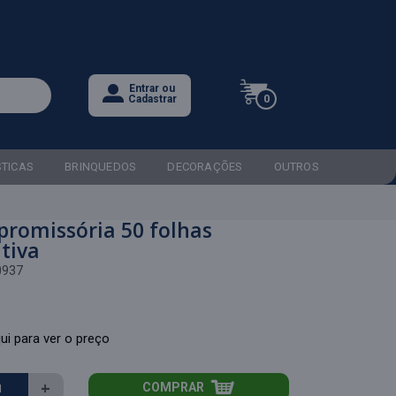
Entrar ou
0
Cadastrar
STICAS
BRINQUEDOS
DECORAÇÕES
OUTROS
promissória 50 folhas
tiva
0937
ui para ver o preço
+
COMPRAR