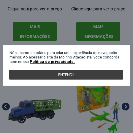
Clique aqui para ver o preço
Clique aqui para ver o preço
MAIS
MAIS
INFORMAÇÕES
INFORMAÇÕES
Nós usamos cookies para criar uma experiência de navegação
melhor. Ao acessar o site da Moinho Atacadista, você concorda
QUEM COMPROU ESTE PRODUTO, C
com nossa
Política de privacidade.
ENTENDI!