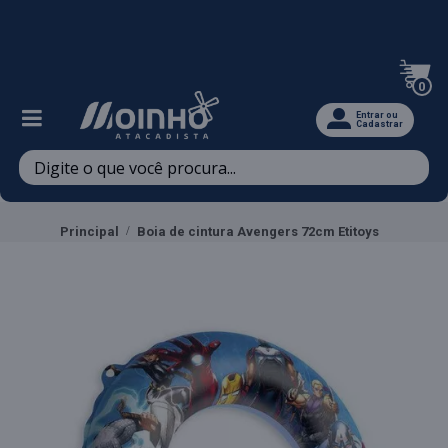
Televendas: (47) 3467-5540
0
Entrar ou
Cadastrar
Principal
Boia de cintura Avengers 72cm Etitoys