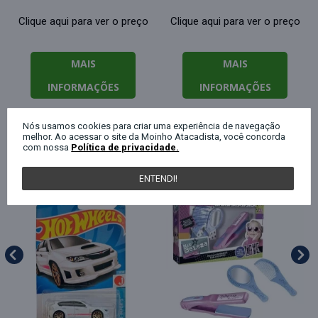
Clique aqui para ver o preço
Clique aqui para ver o preço
MAIS
MAIS
INFORMAÇÕES
INFORMAÇÕES
Nós usamos cookies para criar uma experiência de navegação
melhor. Ao acessar o site da Moinho Atacadista, você concorda
QUEM COMPROU ESTE PRODUTO, C
com nossa
Política de privacidade.
ENTENDI!