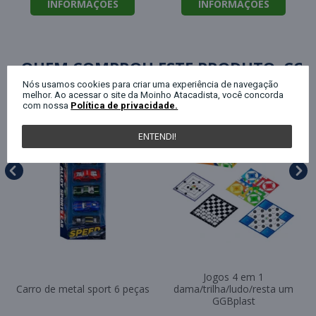
INFORMAÇÕES
INFORMAÇÕES
QUEM COMPROU ESTE PRODUTO, C
Nós usamos cookies para criar uma experiência de navegação
melhor. Ao acessar o site da Moinho Atacadista, você concorda
com nossa
Política de privacidade.
ENTENDI!
Jogos 4 em 1
Carro de metal sport 6 peças
dama/trilha/ludo/resta um
GGBplast