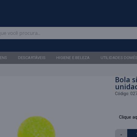
Televendas: (47) 3467-5540
ENS
DESCARTÁVEIS
HIGIENE E BELEZA
UTILIDADES DOMÉ
Bola s
unida
Código:
02
Clique aq
-