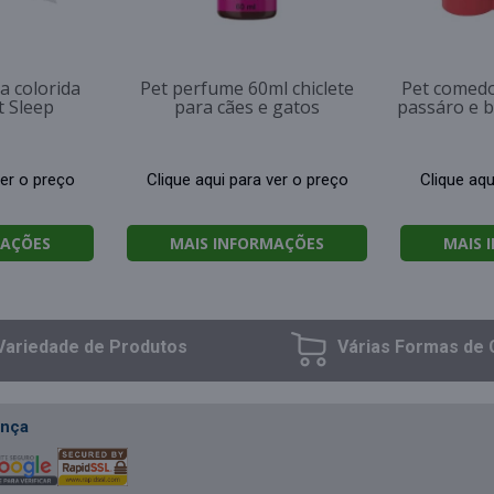
a colorida
Pet perfume 60ml chiclete
Pet comedo
t Sleep
para cães e gatos
passáro e b
ver o preço
Clique aqui para ver o preço
Clique aqu
MAÇÕES
MAIS INFORMAÇÕES
MAIS 
Variedade
de Produtos
Várias Formas
de 
nça