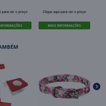
i para ver o preço
Clique aqui para ver o preço
INFORMAÇÕES
MAIS INFORMAÇÕES
TAMBÉM
Mo
fr
Cl