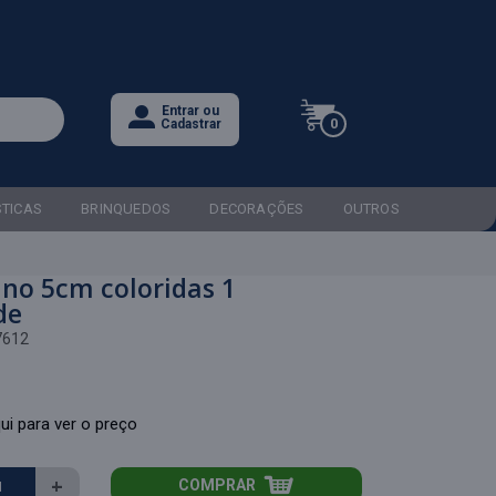
Entrar ou
0
Cadastrar
STICAS
BRINQUEDOS
DECORAÇÕES
OUTROS
ino 5cm coloridas 1
de
7612
ui para ver o preço
+
COMPRAR