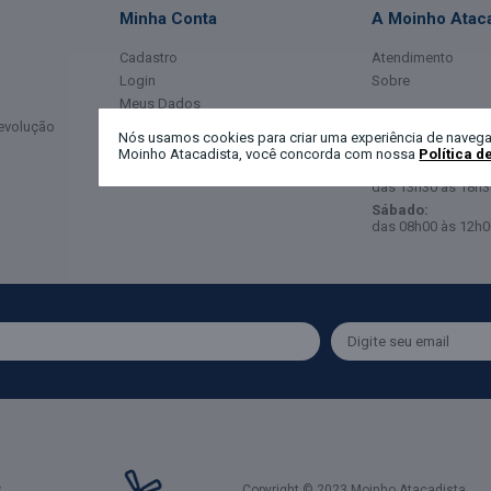
Minha Conta
A Moinho Ataca
Cadastro
Atendimento
Login
Sobre
Meus Dados
Horário de Ate
Devolução
Meus Pedidos
Nós usamos cookies para criar uma experiência de navega
Moinho Atacadista, você concorda com nossa
Política d
Segunda a Sexta-
das 08h00 às 12h0
das 13h30 às 18h3
Sábado:
das 08h00 às 12h0
Copyright © 2023 Moinho Atacadista.