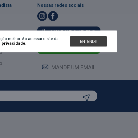
dista
Nossas redes sociais
LIGUE (47) 3467-5540
ndimento
ção melhor. Ao acessar o site da
ENTENDI!
e privacidade.
feira:
0
MANDE UM WHATS
0
0
MANDE UM EMAIL