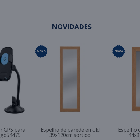
NOVIDADES
Novo
Novo
ar,GPS para
Espelho de parede emold
Espelho 
a gb54475
39x120cm sortido
44x9