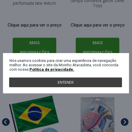
tampa forminha glitter Diver
perfumada lata 4x6cm
Toys
Clique aqui para ver o preço
Clique aqui para ver o preço
MAIS
MAIS
INFORMAÇÕES
INFORMAÇÕES
Nós usamos cookies para criar uma experiência de navegação
melhor. Ao acessar o site da Moinho Atacadista, você concorda
com nossa
Política de privacidade.
QUEM COMPROU ESTE PRODUTO, C
ENTENDI!