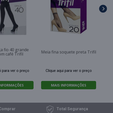
Cl
ça fio 40 grande
Meia fina soquete preta Trifil
m café Trifil
i para ver o preço
Clique aqui para ver o preço
INFORMAÇÕES
MAIS INFORMAÇÕES
Comprar
Total
Segurança