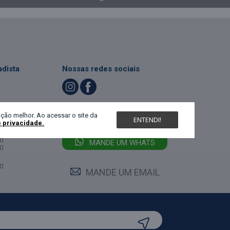
dista
Nossas redes sociais
LIGUE (47) 3467-5540
ndimento
ção melhor. Ao acessar o site da
ENTENDI!
e privacidade.
feira:
0
MANDE UM WHATS
0
0
MANDE UM EMAIL