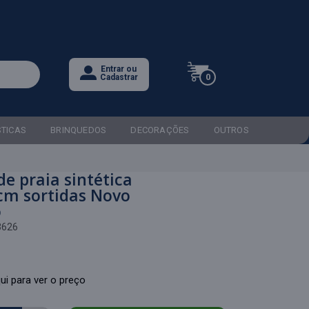
Entrar ou
0
Cadastrar
STICAS
BRINQUEDOS
DECORAÇÕES
OUTROS
de praia sintética
cm sortidas Novo
o
3626
ui para ver o preço