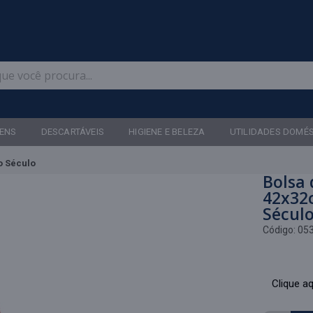
Televendas: (47) 3467-5540
ENS
DESCARTÁVEIS
HIGIENE E BELEZA
UTILIDADES DOMÉ
o Século
Bolsa 
42x32
Sécul
Código:
05
Clique aq