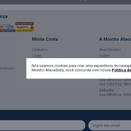
nça
Minha Conta
A Moinho Ataca
Cadastro
Atendimento
Login
Sobre
Meus Dados
Horário de Ate
Nós usamos cookies para criar uma experiência de navega
Devolução
Meus Pedidos
Moinho Atacadista, você concorda com nossa
Política d
Segunda a Sexta-
das 08h00 às 12h0
das 13h30 às 18h3
Sábado:
das 08h00 às 12h0