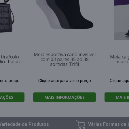
Meia esportiva cano invisível
tira/colo
Meia cal
com 03 pares 35 ao 38
ice Palucci
marro
sortidas Trifil
ver o preço
Clique aqui para ver o preço
Clique aqu
MAÇÕES
MAIS INFORMAÇÕES
MAIS 
Variedade
de Produtos
Várias Formas
de 