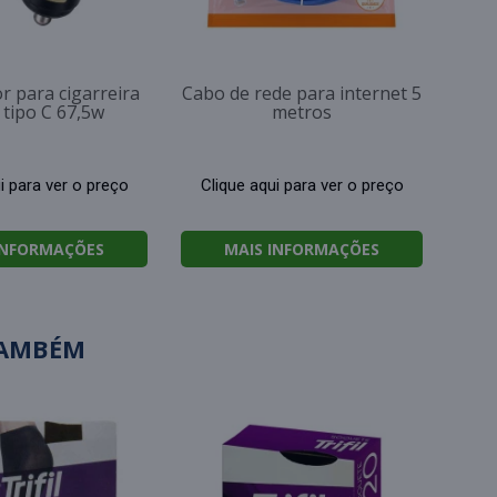
r para cigarreira
Cabo de rede para internet 5
 tipo C 67,5w
metros
i para ver o preço
Clique aqui para ver o preço
INFORMAÇÕES
MAIS INFORMAÇÕES
TAMBÉM
Chi
bo