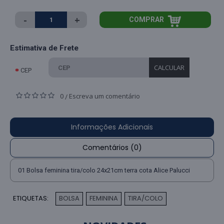
-
+
COMPRAR
Estimativa de Frete
CALCULAR
CEP
0
Escreva um comentário
/
Informações Adicionais
Comentários (0)
01 Bolsa feminina tira/colo 24x21cm terra cota Alice Palucci
ETIQUETAS:
BOLSA
FEMININA
TIRA/COLO
,
,