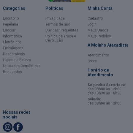
Categorias
Políticas
Minha Conta
Escritório
Privacidade
Cadastro
Papelaria
Termos de uso
Login
Escolar
Dúvidas Frequentes
Meus Dados
Informática
Política de Troca e
Meus Pedidos
Devolução
Eletrônicos
A Moinho Atacadista
Embalagens
Descartáveis
Atendimento
Higiene e Beleza
Sobre
Utilidades Domésticas
Horário de
Brinquedos
Atendimento
Segunda a Sexta-feira:
das 08h00 às 12h00
das 13h30 às 18h30
Sábado:
das 08h00 às 12h00
Nossas redes
sociais