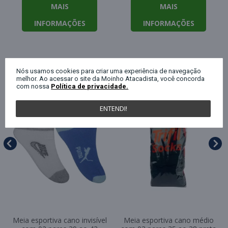
MAIS
MAIS
INFORMAÇÕES
INFORMAÇÕES
QUEM COMPROU ESTE PRODUTO, C
Nós usamos cookies para criar uma experiência de navegação
melhor. Ao acessar o site da Moinho Atacadista, você concorda
com nossa
Política de privacidade.
ENTENDI!
Meia esportiva cano invisível
Meia esportiva cano médio