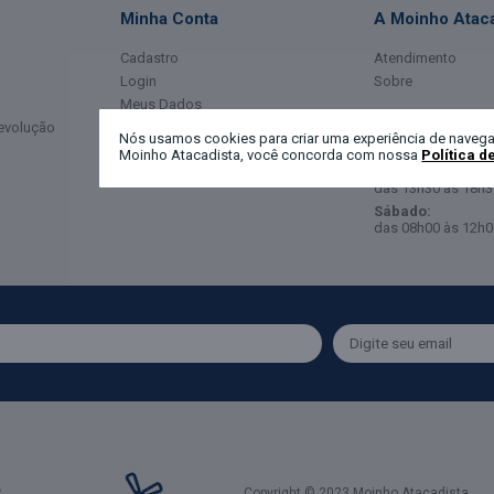
Minha Conta
A Moinho Ataca
Cadastro
Atendimento
Login
Sobre
Meus Dados
Horário de Ate
Devolução
Meus Pedidos
Nós usamos cookies para criar uma experiência de navega
Moinho Atacadista, você concorda com nossa
Política d
Segunda a Sexta-
das 08h00 às 12h0
das 13h30 às 18h3
Sábado:
das 08h00 às 12h0
Copyright © 2023 Moinho Atacadista.