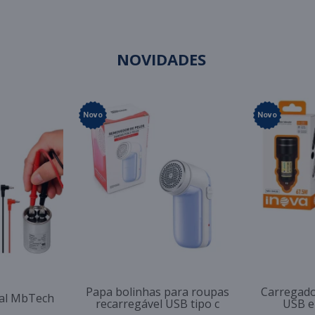
NOVIDADES
Novo
Novo
Papa bolinhas para roupas
Carregado
tal MbTech
recarregável USB tipo c
USB e