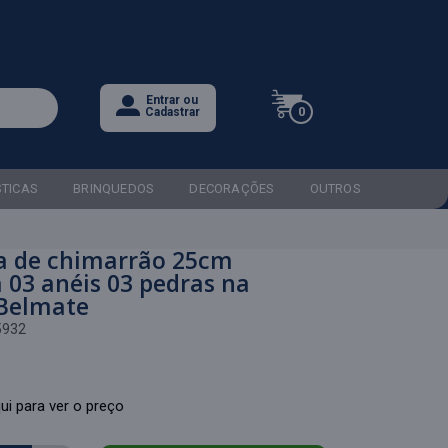
Entrar ou
0
Cadastrar
STICAS
BRINQUEDOS
DECORAÇÕES
OUTROS
 de chimarrão 25cm
 03 anéis 03 pedras na
 Belmate
5932
ui para ver o preço