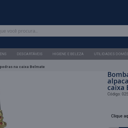
Televendas: (47) 3467-5540
ENS
DESCARTÁVEIS
HIGIENE E BELEZA
UTILIDADES DOMÉ
pedras na caixa Belmate
Bomba
alpaca
caixa
Código:
02
Clique aq