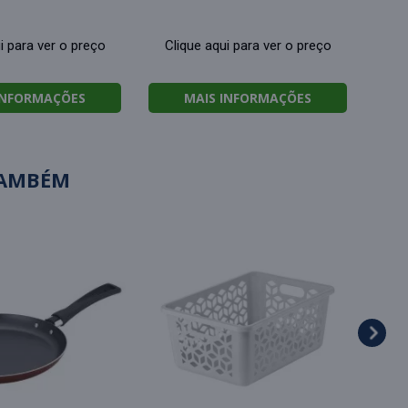
i para ver o preço
Clique aqui para ver o preço
INFORMAÇÕES
MAIS INFORMAÇÕES
TAMBÉM
Tábu
de l
Cl