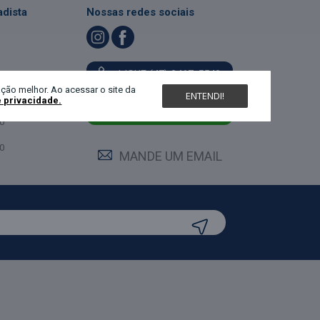
dista
Nossas redes sociais
LIGUE (47) 3467-5540
ndimento
ção melhor. Ao acessar o site da
ENTENDI!
e privacidade.
feira:
0
MANDE UM WHATS
0
0
MANDE UM EMAIL