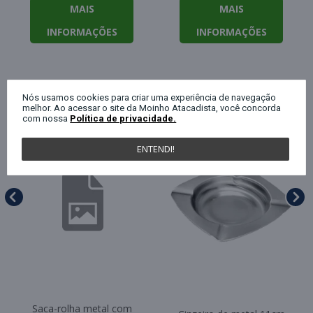
MAIS
MAIS
INFORMAÇÕES
INFORMAÇÕES
QUEM COMPROU ESTE PRODUTO, C
Nós usamos cookies para criar uma experiência de navegação
melhor. Ao acessar o site da Moinho Atacadista, você concorda
com nossa
Política de privacidade.
ENTENDI!
Saca-rolha metal com