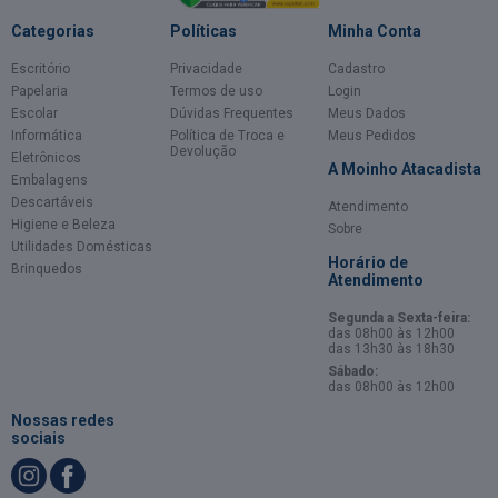
Categorias
Políticas
Minha Conta
Escritório
Privacidade
Cadastro
Papelaria
Termos de uso
Login
Escolar
Dúvidas Frequentes
Meus Dados
Informática
Política de Troca e
Meus Pedidos
Devolução
Eletrônicos
A Moinho Atacadista
Embalagens
Descartáveis
Atendimento
Higiene e Beleza
Sobre
Utilidades Domésticas
Horário de
Brinquedos
Atendimento
Segunda a Sexta-feira:
das 08h00 às 12h00
das 13h30 às 18h30
Sábado:
das 08h00 às 12h00
Nossas redes
sociais