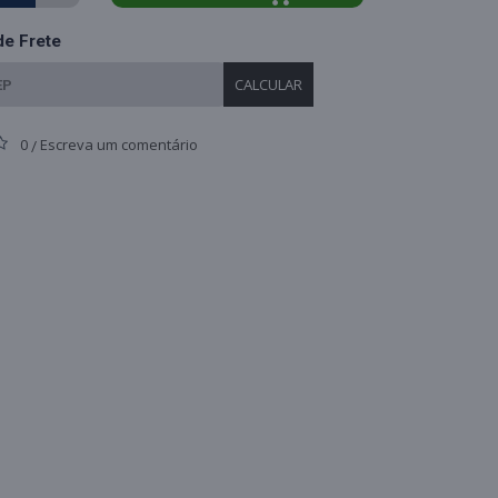
de Frete
CALCULAR
0
Escreva um comentário
/