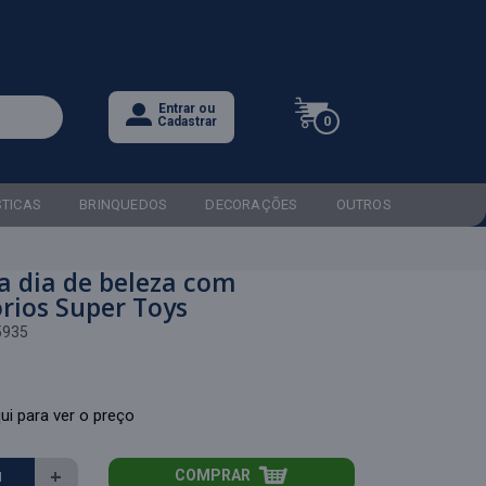
Entrar ou
0
Cadastrar
STICAS
BRINQUEDOS
DECORAÇÕES
OUTROS
a dia de beleza com
rios Super Toys
5935
ui para ver o preço
+
COMPRAR