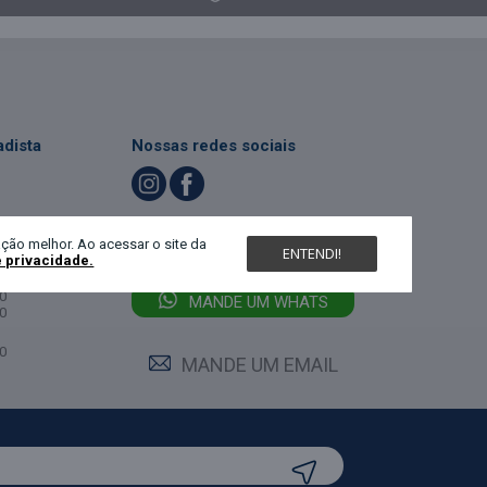
dista
Nossas redes sociais
LIGUE (47) 3467-5540
ndimento
ção melhor. Ao acessar o site da
ENTENDI!
e privacidade.
feira:
0
MANDE UM WHATS
0
0
MANDE UM EMAIL