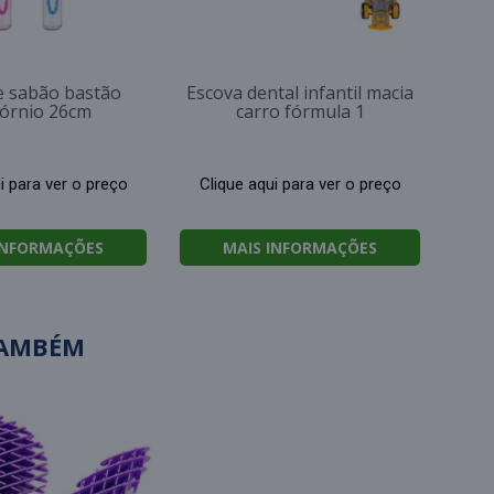
e sabão bastão
Escova dental infantil macia
órnio 26cm
carro fórmula 1
i para ver o preço
Clique aqui para ver o preço
INFORMAÇÕES
MAIS INFORMAÇÕES
TAMBÉM
Bus