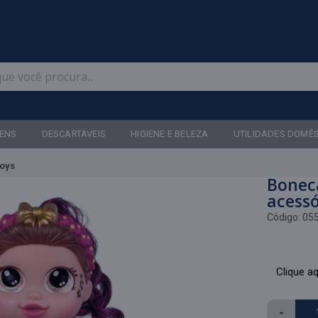
Televendas: (47) 3467-5540
ENS
DESCARTÁVEIS
HIGIENE E BELEZA
UTILIDADES DOMÉ
Toys
Bonec
acessó
Código:
05
Clique aq
-