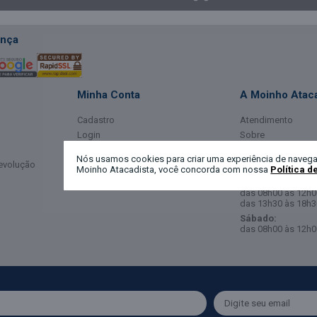
nça
Minha Conta
A Moinho Ataca
Cadastro
Atendimento
Login
Sobre
Meus Dados
Horário de Ate
Nós usamos cookies para criar uma experiência de navega
Devolução
Meus Pedidos
Moinho Atacadista, você concorda com nossa
Política d
Segunda a Sexta-
das 08h00 às 12h0
das 13h30 às 18h3
Sábado:
das 08h00 às 12h0