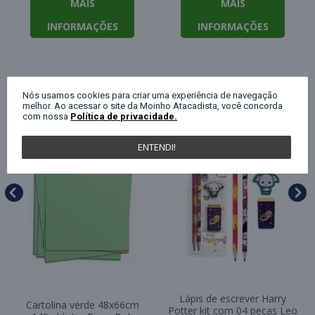
MAIS
MAIS
INFORMAÇÕES
INFORMAÇÕES
QUEM COMPROU ESTE PRODUTO, C
Nós usamos cookies para criar uma experiência de navegação
melhor. Ao acessar o site da Moinho Atacadista, você concorda
com nossa
Política de privacidade.
ENTENDI!
Lápis de escrever Harry
Cartolina verde 48x66cm
Potter kit com 04 peças Leo