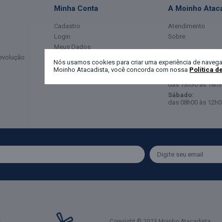
Minha Conta
A Moinho Ataca
Cadastro
Atendimento
Login
Sobre
Meus Dados
Horário de Ate
Devolução
Meus Pedidos
Nós usamos cookies para criar uma experiência de navega
Moinho Atacadista, você concorda com nossa
Política d
Segunda a Sexta-
das 08h00 às 12h0
das 13h30 às 18h3
Sábado:
das 08h00 às 12h0
Copyright © 2023 Moinho Atacadista.