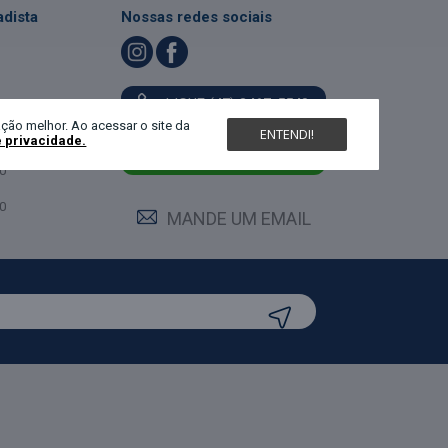
dista
Nossas redes sociais
LIGUE (47) 3467-5540
ndimento
ção melhor. Ao acessar o site da
ENTENDI!
e privacidade.
feira:
0
MANDE UM WHATS
0
0
MANDE UM EMAIL