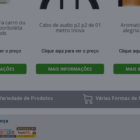
ra carro ou
Cabo de audio p2 p2 de 01
Aromati
borboleta
metro Inova
alegri
eds
ver o preço
Clique aqui para ver o preço
Clique aqu
MAÇÕES
MAIS INFORMAÇÕES
MAIS 
Variedade
de Produtos
Várias Formas
de 
nça