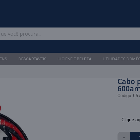
Televendas: (47) 3467-5540
ENS
DESCARTÁVEIS
HIGIENE E BELEZA
UTILIDADES DOMÉ
Cabo 
600am
Código:
05
Clique aq
-