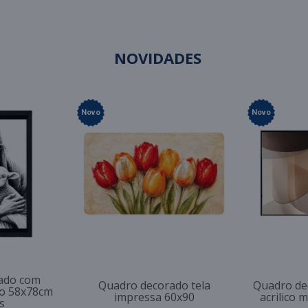
NOVIDADES
Novo
Novo
ado com
Quadro decorado tela
Quadro de
so 58x78cm
impressa 60x90
acrilico 
s