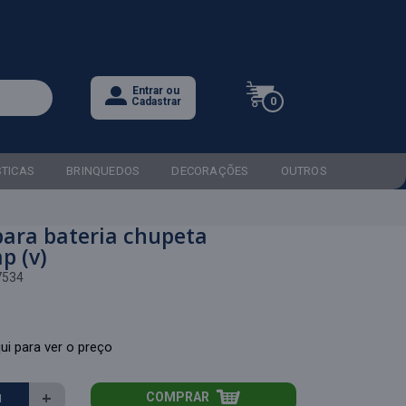
Entrar ou
0
Cadastrar
STICAS
BRINQUEDOS
DECORAÇÕES
OUTROS
para bateria chupeta
p (v)
7534
ui para ver o preço
+
COMPRAR