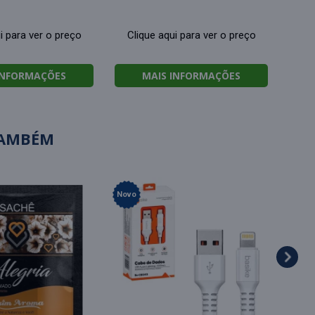
i para ver o preço
Clique aqui para ver o preço
INFORMAÇÕES
MAIS INFORMAÇÕES
TAMBÉM
Arom
Novo
04
Cl