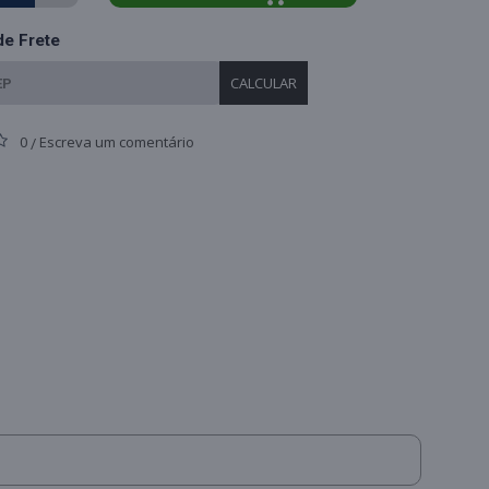
de Frete
CALCULAR
0
Escreva um comentário
/