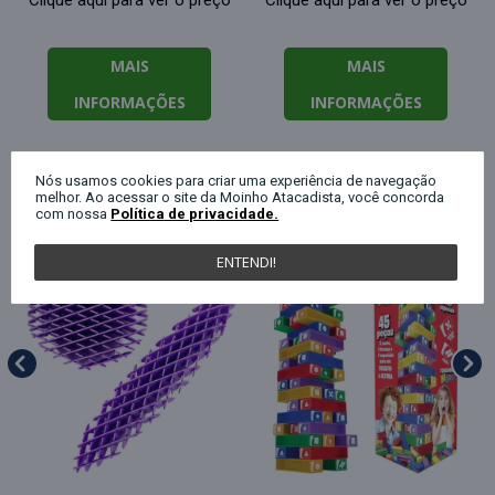
Clique aqui para ver o preço
Clique aqui para ver o preço
MAIS
MAIS
INFORMAÇÕES
INFORMAÇÕES
Nós usamos cookies para criar uma experiência de navegação
QUEM COMPROU ESTE PRODUTO, C
melhor. Ao acessar o site da Moinho Atacadista, você concorda
com nossa
Política de privacidade.
ENTENDI!