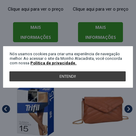
Clique aqui para ver o preço
Clique aqui para ver o preço
MAIS
MAIS
INFORMAÇÕES
INFORMAÇÕES
Nós usamos cookies para criar uma experiência de navegação
melhor. Ao acessar o site da Moinho Atacadista, você concorda
QUEM COMPROU ESTE PRODUTO, C
com nossa
Política de privacidade.
ENTENDI!