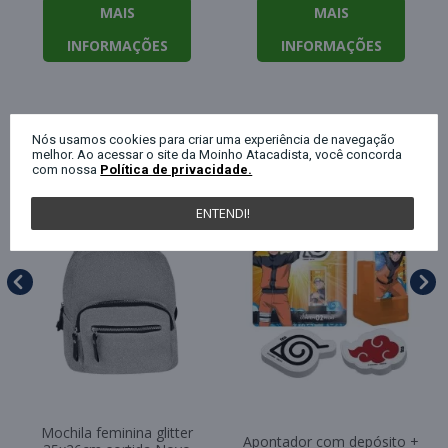
MAIS
MAIS
INFORMAÇÕES
INFORMAÇÕES
QUEM COMPROU ESTE PRODUTO, C
Nós usamos cookies para criar uma experiência de navegação
melhor. Ao acessar o site da Moinho Atacadista, você concorda
com nossa
Política de privacidade.
ENTENDI!
Mochila feminina glitter
Apontador com depósito +