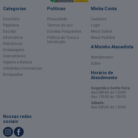
Categorias
Políticas
Minha Conta
Escritório
Privacidade
Cadastro
Papelaria
Termos de uso
Login
Escolar
Dúvidas Frequentes
Meus Dados
Informática
Política de Troca e
Meus Pedidos
Devolução
Eletrônicos
A Moinho Atacadista
Embalagens
Descartáveis
Atendimento
Higiene e Beleza
Sobre
Utilidades Domésticas
Horário de
Brinquedos
Atendimento
Segunda a Sexta-feira:
das 08h00 às 12h00
das 13h30 às 18h30
Sábado:
das 08h00 às 12h00
Nossas redes
sociais