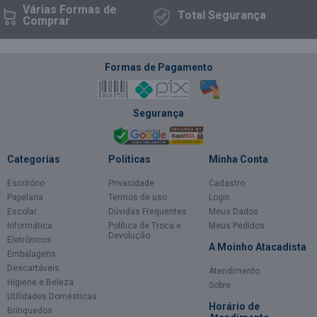
Várias Formas
de
Total
Segurança
Comprar
Formas de Pagamento
Segurança
Categorias
Políticas
Minha Conta
Escritório
Privacidade
Cadastro
Papelaria
Termos de uso
Login
Escolar
Dúvidas Frequentes
Meus Dados
Informática
Política de Troca e
Meus Pedidos
Devolução
Eletrônicos
A Moinho Atacadista
Embalagens
Descartáveis
Atendimento
Higiene e Beleza
Sobre
Utilidades Domésticas
Horário de
Brinquedos