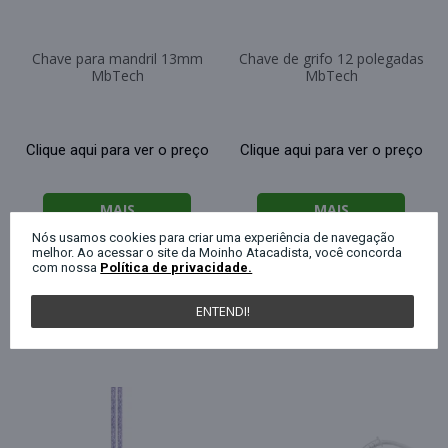
Chave para mandril 13mm
Chave de grifo 12 polegadas
MbTech
MbTech
Clique aqui para ver o preço
Clique aqui para ver o preço
MAIS
MAIS
Nós usamos cookies para criar uma experiência de navegação
INFORMAÇÕES
INFORMAÇÕES
melhor. Ao acessar o site da Moinho Atacadista, você concorda
com nossa
Política de privacidade.
ENTENDI!
QUEM COMPROU ESTE PRODUTO, C