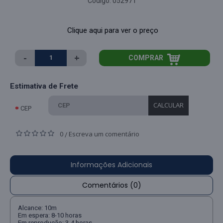
Código:
052971
Clique aqui para ver o preço
-
+
COMPRAR
Estimativa de Frete
CALCULAR
CEP
0
Escreva um comentário
/
Informações Adicionais
Comentários (0)
Alcance: 10m
Em espera: 8-10 horas
Em reprodução: 3-4 horas