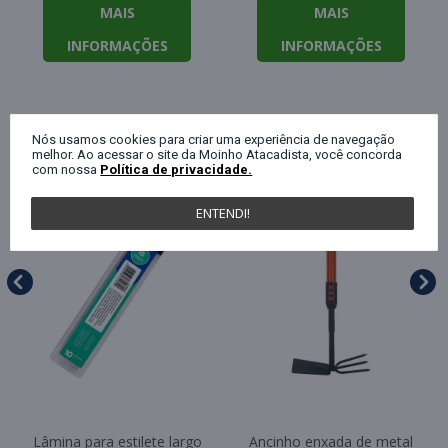
MAIS
MAIS
INFORMAÇÕES
INFORMAÇÕES
QUEM COMPROU ESTE PRODUTO, C
Nós usamos cookies para criar uma experiência de navegação
melhor. Ao acessar o site da Moinho Atacadista, você concorda
com nossa
Política de privacidade.
ENTENDI!
Lâmina para estilete largo
Ancinho enxada de metal