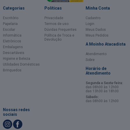
Categorias
Políticas
Minha Conta
Escritório
Privacidade
Cadastro
Papelaria
Termos de uso
Login
Escolar
Dúvidas Frequentes
Meus Dados
Informática
Política de Troca e
Meus Pedidos
Devolução
Eletrônicos
A Moinho Atacadista
Embalagens
Descartáveis
Atendimento
Higiene e Beleza
Sobre
Utilidades Domésticas
Horário de
Brinquedos
Atendimento
Segunda a Sexta-feira:
das 08h00 às 12h00
das 13h30 às 18h30
Sábado:
das 08h00 às 12h00
Nossas redes
sociais