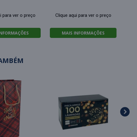
i para ver o preço
Clique aqui para ver o preço
INFORMAÇÕES
MAIS INFORMAÇÕES
TAMBÉM
Natal
verme
Cl