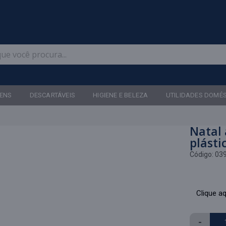
Televendas: (47) 3467-5540
ENS
DESCARTÁVEIS
HIGIENE E BELEZA
UTILIDADES DOMÉ
Natal 
plásti
Código:
03
Clique aq
-