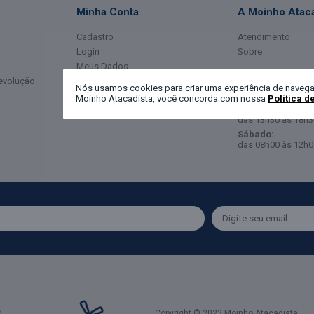
Minha Conta
A Moinho Ataca
Cadastro
Atendimento
Login
Sobre
Meus Dados
Horário de Ate
Devolução
Meus Pedidos
Nós usamos cookies para criar uma experiência de navega
Moinho Atacadista, você concorda com nossa
Política d
Segunda a Sexta-
das 08h00 às 12h0
das 13h30 às 18h3
Sábado:
das 08h00 às 12h0
Copyright © 2023 Moinho Atacadista.