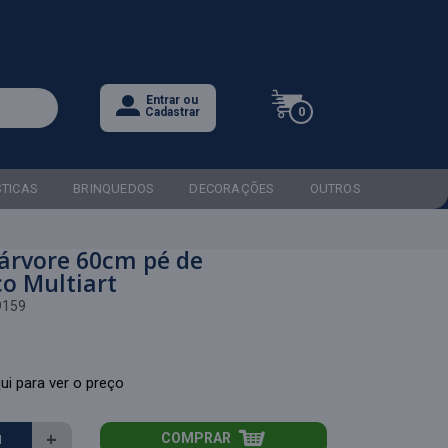
Entrar ou
0
Cadastrar
STICAS
BRINQUEDOS
DECORAÇÕES
OUTROS
árvore 60cm pé de
co Multiart
9159
ui para ver o preço
+
COMPRAR