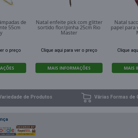
lâmpadas de
Natal enfeite pick com glitter
Natal sac
ente 55cm
sortido flor/pinha 25cm Rio
papel para 
y
Master
ver o preço
Clique aqui para ver o preço
Clique aqu
MAÇÕES
MAIS INFORMAÇÕES
MAIS 
Variedade
de Produtos
Várias Formas
de 
nça