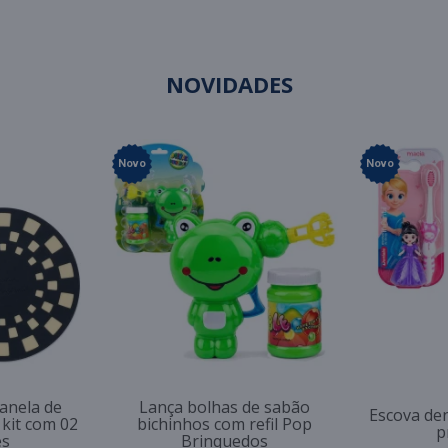
NOVIDADES
Novo
Novo
anela de
Lança bolhas de sabão
Escova den
 kit com 02
bichinhos com refil Pop
p
es
Brinquedos