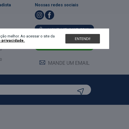
dista
Nossas redes sociais
LIGUE (47) 3467-5540
ndimento
ção melhor. Ao acessar o site da
ENTENDI!
e privacidade.
feira:
0
MANDE UM WHATS
0
0
MANDE UM EMAIL