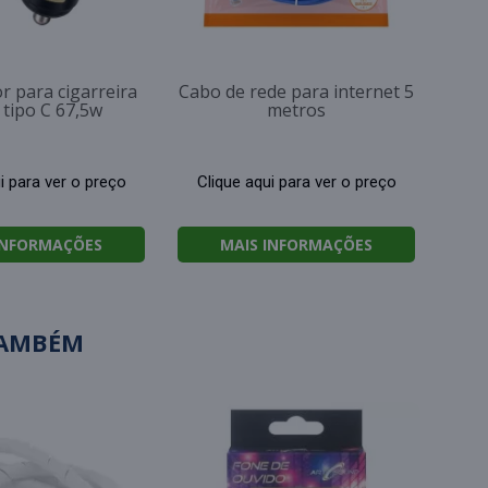
r para cigarreira
Cabo de rede para internet 5
 tipo C 67,5w
metros
i para ver o preço
Clique aqui para ver o preço
INFORMAÇÕES
MAIS INFORMAÇÕES
TAMBÉM
Cade