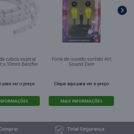
Cl
de cabos espiral
Fone de ouvido sortido Art
t x 10mm Bestfer
Sound Zein
i para ver o preço
Clique aqui para ver o preço
INFORMAÇÕES
MAIS INFORMAÇÕES
Comprar
Total
Segurança