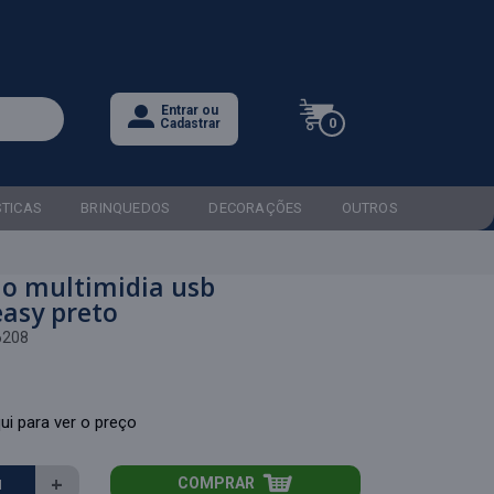
Entrar ou
0
Cadastrar
STICAS
BRINQUEDOS
DECORAÇÕES
OUTROS
do multimidia usb
easy preto
6208
ui para ver o preço
+
COMPRAR