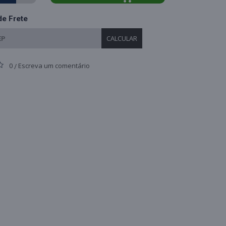
de Frete
CALCULAR
0
Escreva um comentário
/