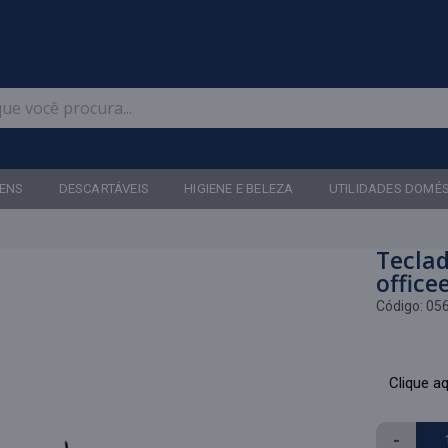
Televendas: (47) 3467-5540
ENS
DESCARTÁVEIS
HIGIENE E BELEZA
UTILIDADES DOMÉ
Tecla
office
Código:
05
Clique aq
-