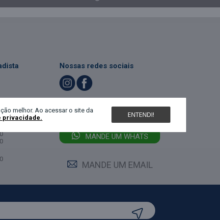
dista
Nossas redes sociais
LIGUE (47) 3467-5540
ndimento
ção melhor. Ao acessar o site da
ENTENDI!
e privacidade.
feira:
0
MANDE UM WHATS
0
0
MANDE UM EMAIL