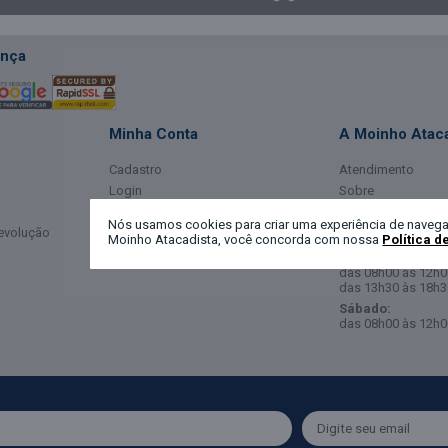
nça
Minha Conta
A Moinho Ataca
Cadastro
Atendimento
Login
Sobre
Meus Dados
Horário de Ate
Nós usamos cookies para criar uma experiência de navega
Devolução
Meus Pedidos
Moinho Atacadista, você concorda com nossa
Política d
Segunda a Sexta-
das 08h00 às 12h0
das 13h30 às 18h3
Sábado:
das 08h00 às 12h0