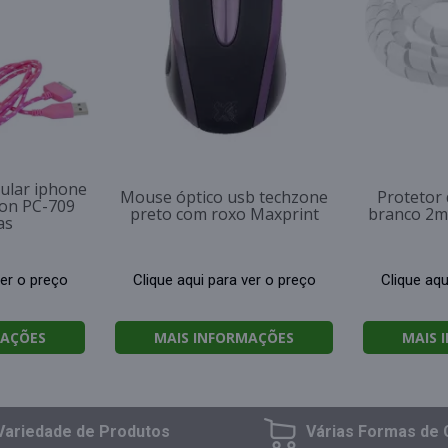
ular iphone
Mouse óptico usb techzone
Protetor 
lon PC-709
preto com roxo Maxprint
branco 2m
as
ver o preço
Clique aqui para ver o preço
Clique aqu
MAÇÕES
MAIS INFORMAÇÕES
MAIS 
Variedade
de Produtos
Várias Formas
de 