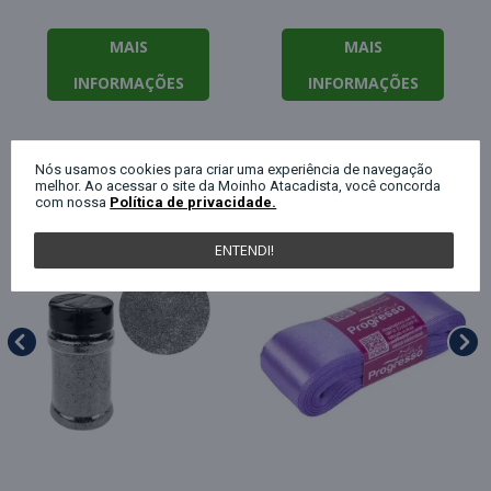
MAIS
MAIS
INFORMAÇÕES
INFORMAÇÕES
Nós usamos cookies para criar uma experiência de navegação
QUEM COMPROU ESTE PRODUTO, C
melhor. Ao acessar o site da Moinho Atacadista, você concorda
com nossa
Política de privacidade.
ENTENDI!