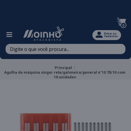
Televendas: (47) 3467-5540
0
Entrar ou
Cadastrar
Principal
Agulha de máquina singer reta/galoneira/general n°10 70/10 com
10 unidades