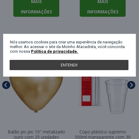
MAIS
MAIS
INFORMAÇÕES
INFORMAÇÕES
QUEM COMPROU ESTE PRODUTO, C
Nós usamos cookies para criar uma experiência de navegação
melhor. Ao acessar o site da Moinho Atacadista, você concorda
com nossa
Política de privacidade.
ENTENDI!
Balão pic-pic 10" metalizado
Copo plástico supremo
ouro com 25 unidades
500ml transparente com 30