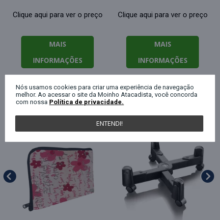
Clique aqui para ver o preço
Clique aqui para ver o preço
MAIS
MAIS
INFORMAÇÕES
INFORMAÇÕES
Nós usamos cookies para criar uma experiência de navegação
melhor. Ao acessar o site da Moinho Atacadista, você concorda
QUEM COMPROU ESTE PRODUTO, C
com nossa
Política de privacidade.
ENTENDI!