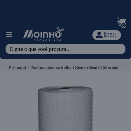
Televendas: (47) 3467-5540
0
Entrar ou
Cadastrar
Principal
Bobina plastico bolha 120cmx100mtx0,03 cristal