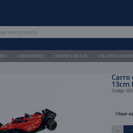
Televendas: (47) 3467-5540
ENS
DESCARTÁVEIS
HIGIENE E BELEZA
UTILIDADES DOMÉ
g
Carro 
13cm 
Código:
05
Clique aq
-