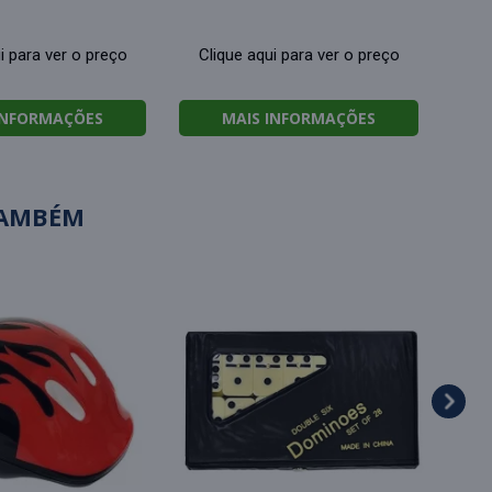
i para ver o preço
Clique aqui para ver o preço
INFORMAÇÕES
MAIS INFORMAÇÕES
TAMBÉM
T
r
Cl