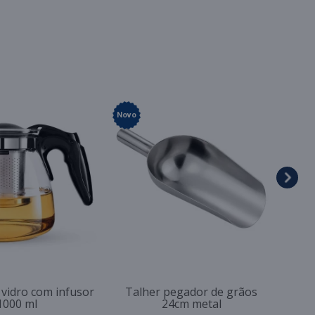
Novo
 vidro com infusor
Talher pegador de grãos
1000 ml
24cm metal