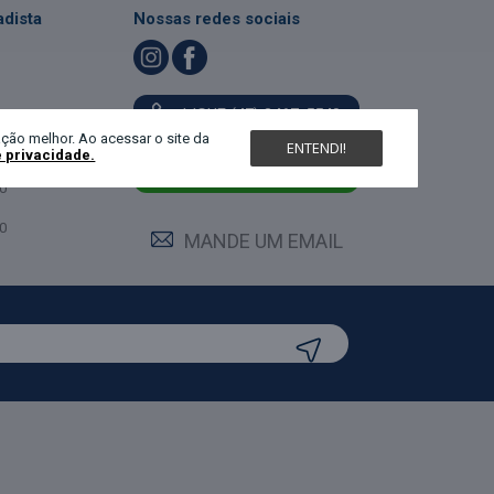
dista
Nossas redes sociais
LIGUE (47) 3467-5540
ndimento
ção melhor. Ao acessar o site da
ENTENDI!
e privacidade.
feira:
0
MANDE UM WHATS
0
0
MANDE UM EMAIL