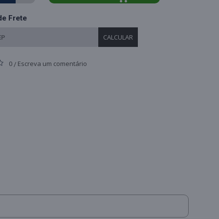
de Frete
CALCULAR
0
Escreva um comentário
/