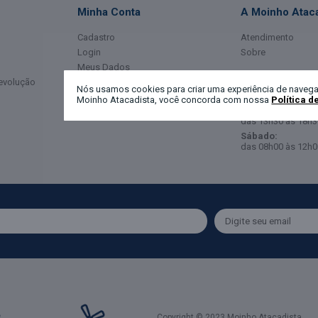
Minha Conta
A Moinho Ataca
Cadastro
Atendimento
Login
Sobre
Meus Dados
Horário de Ate
Devolução
Meus Pedidos
Nós usamos cookies para criar uma experiência de navega
Moinho Atacadista, você concorda com nossa
Política d
Segunda a Sexta-
das 08h00 às 12h0
das 13h30 às 18h3
Sábado:
das 08h00 às 12h0
Copyright © 2023 Moinho Atacadista.