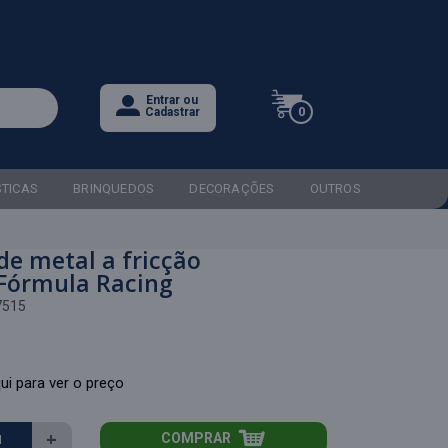
Entrar ou
0
Cadastrar
STICAS
BRINQUEDOS
DECORAÇÕES
OUTROS
de metal a fricção
Fórmula Racing
7515
ui para ver o preço
+
COMPRAR